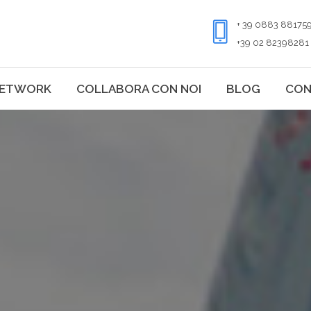
+ 39 0883 88175
+39 02 82398281
ETWORK
COLLABORA CON NOI
BLOG
CON