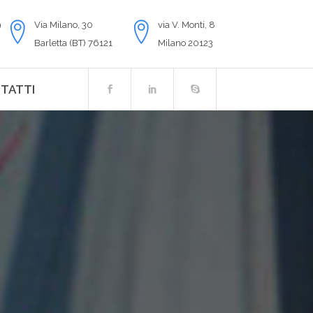
9
Via Milano, 30
via V. Monti, 8
Barletta (BT) 76121
Milano 20123
TATTI