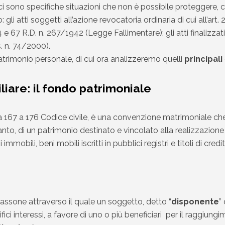
 ci sono specifiche situazioni che non è possibile proteggere, 
gli atti soggetti all’azione revocatoria ordinaria di cui all’art. 
 e 67 R.D. n. 267/1942 (Legge Fallimentare); gli atti finalizzati 
s. n. 74/2000).
atrimonio personale, di cui ora analizzeremo quelli
principali
liare: il fondo patrimoniale
. da 167 a 176 Codice civile, è una convenzione matrimoniale ch
rtanto, di un patrimonio destinato e vincolato alla realizzazione 
obili, beni mobili iscritti in pubblici registri e titoli di credit
losassone attraverso il quale un soggetto, detto “
disponente
” 
fici interessi, a favore di uno o più beneficiari per il raggiun