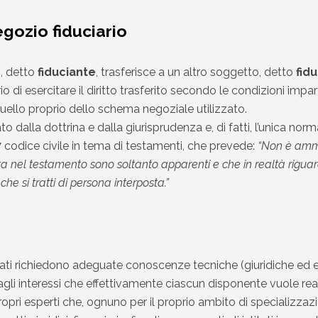
egozio fiduciario
o, detto
fiduciante
, trasferisce a un altro soggetto, detto
fidu
rio di esercitare il diritto trasferito secondo le condizioni impa
quello proprio dello schema negoziale utilizzato.
o dalla dottrina e dalla giurisprudenza e, di fatti, l’unica norm
7 codice civile in tema di testamenti, che prevede:
“Non è amme
ata nel testamento sono soltanto apparenti e che in realtà rigu
e si tratti di persona interposta.”
eati richiedono adeguate conoscenze tecniche (giuridiche ed 
gli interessi che effettivamente ciascun disponente vuole rea
propri esperti che, ognuno per il proprio ambito di specializ