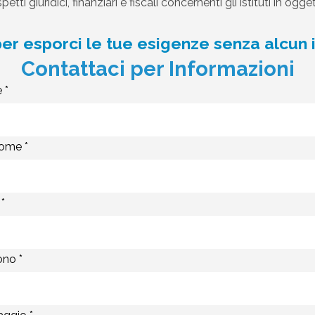
spetti giuridici, finanziari e fiscali concernenti gli istituti in o
 per esporci le tue esigenze senza alcu
Contattaci per Informazioni
 *
ome *
*
ono *