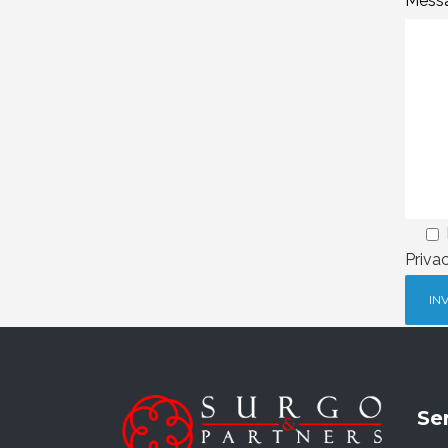
Messa
Priva
Ser