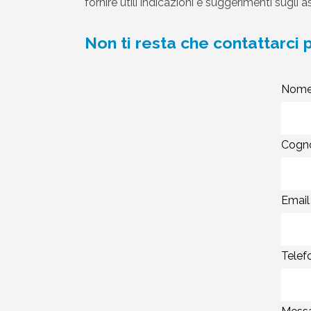
fornire utili indicazioni e suggerimenti sugli a
Non ti resta che contattarci
Nome
Cogn
Email 
Telef