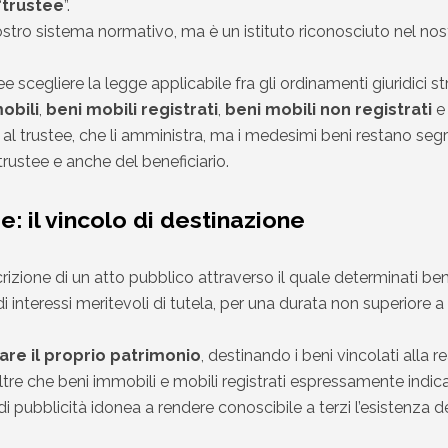
“
trustee
”.
 nostro sistema normativo, ma è un istituto riconosciuto nel 
ee scegliere la legge applicabile fra gli ordinamenti giuridici 
obili
,
beni mobili registrati
,
beni mobili non registrati
ta al trustee, che li amministra, ma i medesimi beni restano seg
trustee e anche del beneficiario.
: il vincolo di destinazione
rizione di un atto pubblico attraverso il quale determinati beni
i interessi meritevoli di tutela, per una durata non superiore a
are il proprio patrimonio
, destinando i beni vincolati alla re
e che beni immobili e mobili registrati espressamente indicati 
 pubblicità idonea a rendere conoscibile a terzi l’esistenza del 