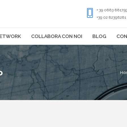
+ 39 0883 88175
+39 02 82398281
ETWORK
COLLABORA CON NOI
BLOG
CON
o
Ho