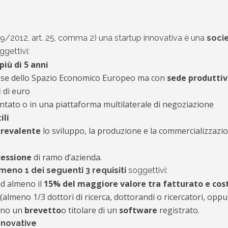
179/2012, art. 25, comma 2) una startup innovativa è una
socie
ggettivi:
più di 5 anni
Paese dello Spazio Economico Europeo ma con
sede produttiva 
i
di euro
tato o in una piattaforma multilaterale di negoziazione
ili
prevalente
lo sviluppo, la produzione e la commercializzazi
cessione
di ramo d’azienda.
meno 1 dei seguenti 3 requisiti
soggettivi:
ad almeno il
15% del maggiore valore tra fatturato e cos
(almeno 1/3 dottori di ricerca, dottorandi o ricercatori, opp
meno un
brevetto
o titolare di un
software
registrato.
nnovative