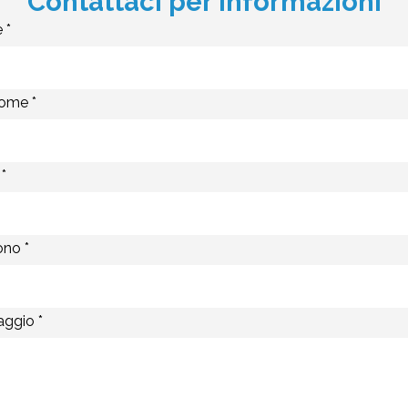
Contattaci per Informazioni
 *
ome *
*
ono *
ggio *