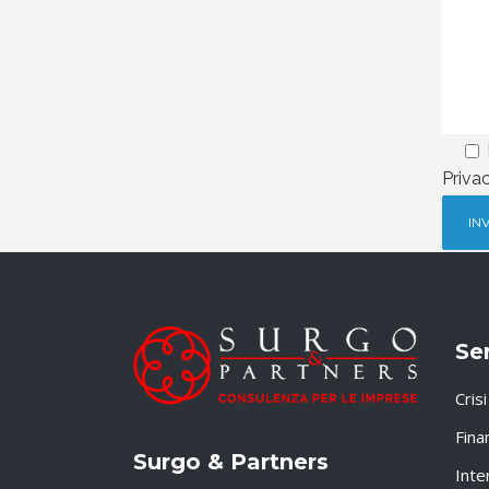
Priva
Ser
Cris
Fina
Surgo & Partners
Inte