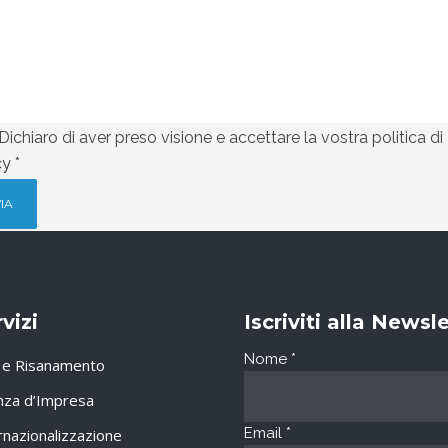
Dichiaro di aver preso visione e accettare la vostra politica di
cy
*
vizi
Iscriviti alla Newsl
Nome
*
i e Risanamento
nza d’Impresa
Email
*
rnazionalizzazione