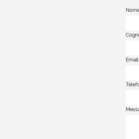
Nome
Cogn
Email 
Telef
Messa