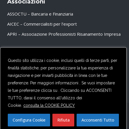
Associazioni
ASSOCTU – Bancaria e Finanziaria
AICEC – Commercialisti per l’export
APRI – Associazione Professionisti Risanamento Impresa
Partner
Questo sito utilizza i cookie, inclusi quelli di terze parti, per
finalità statistiche, per personalizzare la tua esperienza di
CFE – TAX ADVISERS EUROPE
navigazione e per inviarti pubblicità in linea con le tue
preferenze. Per maggiori informazioni . Se vuoi impostare
le tue preferenze clicca su . Cliccando su ACCONSENTI
TUTTO, darai il consenso all'utilizzo dei
Cookie.
consulta la COOKIE POLICY
© Copyright 2020-22 Surgo & Partners. Tutti i diritti sono
Configura Cookie
Rifiuta
Acconsenti Tutto
riservati. Powered with
by
CREARTLAB.IT