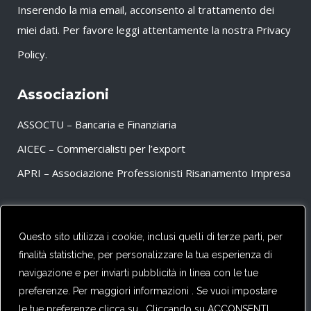
Inserendo la mia email, acconsento al trattamento dei
miei dati. Per favore leggi attentamente la nostra
Privacy
Policy
.
Associazioni
ASSOCTU – Bancaria e Finanziaria
AICEC – Commercialisti per l’export
APRI – Associazione Professionisti Risanamento Impresa
Partner
Questo sito utilizza i cookie, inclusi quelli di terze parti, per
finalità statistiche, per personalizzare la tua esperienza di
CFE – TAX ADVISERS EUROPE
navigazione e per inviarti pubblicità in linea con le tue
preferenze. Per maggiori informazioni . Se vuoi impostare
le tue preferenze clicca su . Cliccando su ACCONSENTI