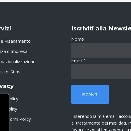
vizi
Iscriviti alla Newsl
Nome
*
i e Risanamento
nza d’Impresa
Email
*
rnazionalizzazione
zia di Stima
ivacy
acy Policy
ie Policy
Inserendo la mia email, acco
act Form Policy
al trattamento dei miei dati. 
favore leggi attentamente la 