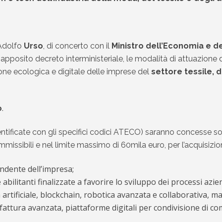
 Adolfo
Urso
, di concerto con il
Ministro dell’Economia e d
apposito decreto interministeriale, le modalità di attuazione d
ione ecologica e digitale delle imprese del
settore tessile, 
o
.
dentificate con gli specifici codici ATECO) saranno concesse s
ssibili e nel limite massimo di 60mila euro, per l’acquisizione 
endente dell’impresa;
ilitanti finalizzate a favorire lo sviluppo dei processi aziend
 artificiale, blockchain, robotica avanzata e collaborativa, m
attura avanzata, piattaforme digitali per condivisione di comp