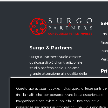
Ser
Cris
Fina
Surgo & Partners
Inte
Surgo & Partners vuole essere
Peri
qualcosa di più di un tradizionale
studio professionale. Poniamo
Pr
grande attenzione alla qualità della
consulenza ed alle modalità di
Priv
erogazione del servizio.
Questo sito utilizza i cookie, inclusi quelli di terze parti, per
Cook
finalità statistiche, per personalizzare la tua esperienza di
Cont
navigazione e per inviarti pubblicità in linea con le tue
preferenze. Per maggiori informazioni . Se vuoi impostare