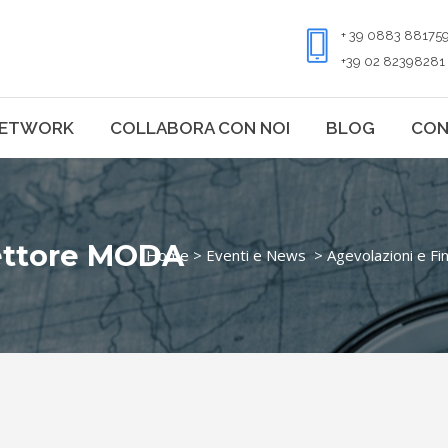
+ 39 0883 88175
+39 02 82398281
ETWORK
COLLABORA CON NOI
BLOG
CON
settore MODA
Home
>
Eventi e News
>
Agevolazioni e Fi