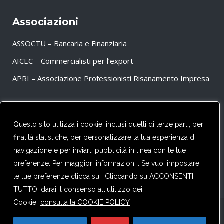
Associazioni
ASSOCTU – Bancaria e Finanziaria
AICEC – Commercialisti per l’export
APRI – Associazione Professionisti Risanamento Impresa
Partner
Questo sito utilizza i cookie, inclusi quelli di terze parti, per
finalità statistiche, per personalizzare la tua esperienza di
CFE – TAX ADVISERS EUROPE
navigazione e per inviarti pubblicità in linea con le tue
preferenze. Per maggiori informazioni . Se vuoi impostare
le tue preferenze clicca su . Cliccando su ACCONSENTI
TUTTO, darai il consenso all'utilizzo dei
Cookie.
consulta la COOKIE POLICY
© Copyright 2020-22 Surgo & Partners. Tutti i diritti sono