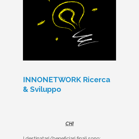
INNONETWORK Ricerca
& Sviluppo
CHI
I destinatari/beneficiari finali sono: