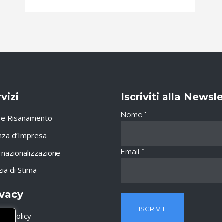
vizi
Iscriviti alla Newsl
Nome
*
i e Risanamento
nza d’Impresa
Email
*
rnazionalizzazione
zia di Stima
ivacy
acy Policy