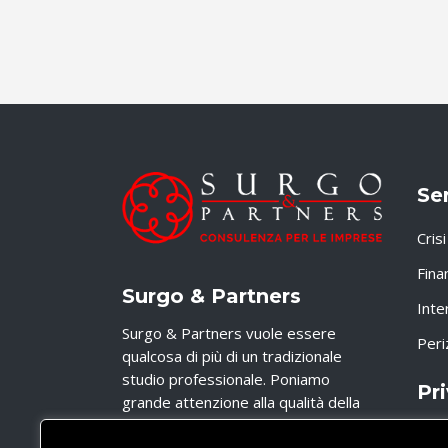
Ser
Cris
Fina
Surgo & Partners
Inte
Surgo & Partners vuole essere
Peri
qualcosa di più di un tradizionale
studio professionale. Poniamo
Pr
grande attenzione alla qualità della
consulenza ed alle modalità di
Priv
erogazione del servizio.