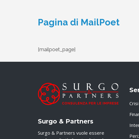
Pagina di MailPoet
[mailpoet_page]
Ser
Cris
Fina
Surgo & Partners
Inte
Surgo & Partners vuole essere
Peri