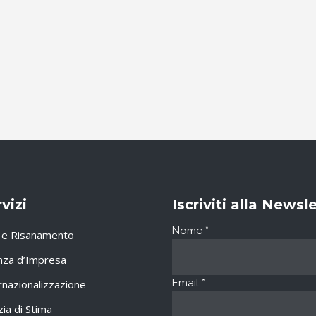
vizi
Iscriviti alla Newsl
Nome
*
i e Risanamento
nza d’Impresa
Email
*
rnazionalizzazione
zia di Stima